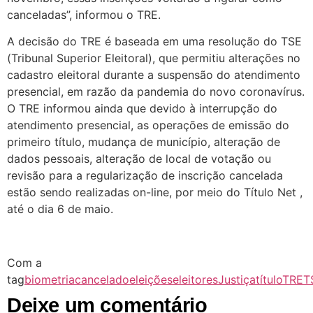
canceladas”, informou o TRE.
A decisão do TRE é baseada em uma resolução do TSE
(Tribunal Superior Eleitoral), que permitiu alterações no
cadastro eleitoral durante a suspensão do atendimento
presencial, em razão da pandemia do novo coronavírus.
O TRE informou ainda que devido à interrupção do
atendimento presencial, as operações de emissão do
primeiro título, mudança de município, alteração de
dados pessoais, alteração de local de votação ou
revisão para a regularização de inscrição cancelada
estão sendo realizadas on-line, por meio do Título Net ,
até o dia 6 de maio.
Com a
tag
biometria
cancelado
eleições
eleitores
Justiça
título
TRE
T
Deixe um comentário