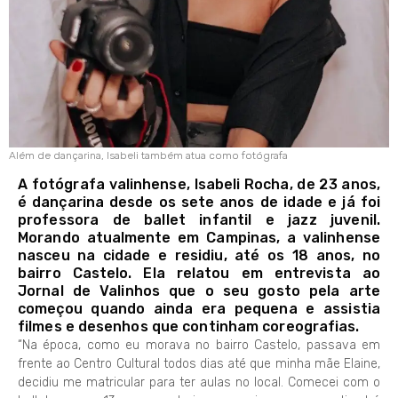
Além de dançarina, Isabeli também atua como fotógrafa
A fotógrafa valinhense, Isabeli Rocha, de 23 anos,
é dançarina desde os sete anos de idade e já foi
professora de ballet infantil e jazz juvenil.
Morando atualmente em Campinas, a valinhense
nasceu na cidade e residiu, até os 18 anos, no
bairro Castelo. Ela relatou em entrevista ao
Jornal de Valinhos que o seu gosto pela arte
começou quando ainda era pequena e assistia
filmes e desenhos que continham coreografias.
“Na época, como eu morava no bairro Castelo, passava em
frente ao Centro Cultural todos dias até que minha mãe Elaine,
decidiu me matricular para ter aulas no local. Comecei com o