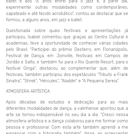
ballet e aos 13 anos entrei para o jazz e, a partir daí,
experimentei outras modalidades como contemporâneo,
sapateado e até tecido acrobático”, contou ao destacar que se
formou, a alguns anos, em jazz e ballet.
Questionada sobre quais festivais e apresentações já
participou, Isabeli comentou que graças ao Centro Cultural e
academias, teve a oportunidade de conhecer várias cidades
pelo Brasil. “Participei do prêmio Desterro, em Florianópolis,
Festival de Dança, em Joinville, festivais em Campos de
Jordão e Salto, e também fui para o Rio Quente Resort, para o
festival Ginga”, destacou ao complementar que, além de
festivais, também participou dos espetáculos “Tributo a Frank
Sinatra”, “Shrek”, “Hércules”, “Aladdin” e “A Pequena Sereia”.
ATMOSFERA ARTÍSTICA
Após décadas de estudos e dedicação para as mais
diferentes modalidades de dança, a valinhense apontou que a
arte se tornou indispensável no seu dia a dia. “Cresci nessa
atmosfera artística e a dança colaborou para me formar como
pessoa e profissional. Com esta arte também aprendi a me
expressar com a fotografia também”, disse, ao acrescentar