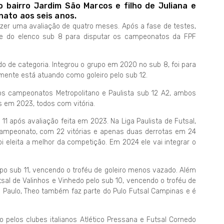
o bairro Jardim São Marcos e filho de Juliana e
nato aos seis anos.
azer uma avaliação de quatro meses. Após a fase de testes,
rte do elenco sub 8 para disputar os campeonatos da FPF
o de categoria. Integrou o grupo em 2020 no sub 8, foi para
mente está atuando como goleiro pelo sub 12.
s campeonatos Metropolitano e Paulista sub 12 A2, ambos
os em 2023, todos com vitória.
 11 após avaliação feita em 2023. Na Liga Paulista de Futsal,
-campeonato, com 22 vitórias e apenas duas derrotas em 24
oi eleita a melhor da competição. Em 2024 ele vai integrar o
po sub 11, vencendo o troféu de goleiro menos vazado. Além
sal de Valinhos e Vinhedo pelo sub 10, vencendo o troféu de
 Paulo, Theo também faz parte do Pulo Futsal Campinas e é
o pelos clubes italianos Atlético Pressana e Futsal Cornedo