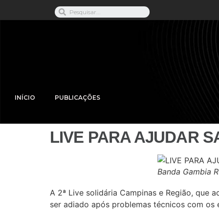
INÍCIO
PUBLICAÇÕES
LIVE PARA AJUDAR S
Banda Gambia Ro
A 2ª Live solidária Campinas e Região, que a
ser adiado após problemas técnicos com os e