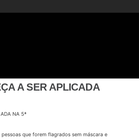
ÇA A SER APLICADA
ara pessoas que forem flagrados sem máscara e