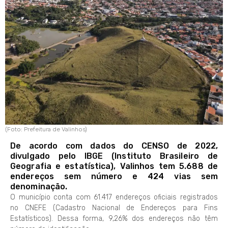
(Foto: Prefeitura de Valinhos)
De acordo com dados do CENSO de 2022,
divulgado pelo IBGE (Instituto Brasileiro de
Geografia e estatística), Valinhos tem 5.688 de
endereços sem número e 424 vias sem
denominação.
O município conta com 61.417 endereços oficiais registrados
no CNEFE (Cadastro Nacional de Endereços para Fins
Estatísticos). Dessa forma, 9,26% dos endereços não têm