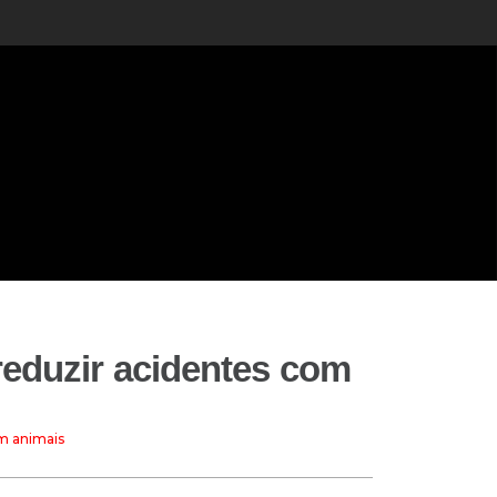
reduzir acidentes com
om animais