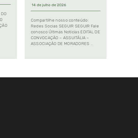
14 de julho de 2026
 DO
TO
Compartilhe nosso conteúdo:
AÇÃO
Redes Socias SEGUIR SEGUIR Fale
conosco Últimas Notícias EDITAL DE
CONVOCAÇÃO – ASSUITÁLIA –
ASSOCIAÇÃO DE MORADORES …