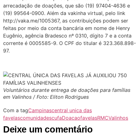
arrecadação de doações, que são (19) 97404-4636 e
(19) 99564-0900. Além da vakinha virtual, pelo link
http://vaka.me/1005367, as contribuições podem ser
feitas por meio da conta bancária em nome de Henry
Eugênio, agência Bradesco nº 0310, dígito 7 e a conta
corrente é 0005585-9. O CPF do titular é 323.368.898-
97.
Voluntários durante entrega de doações para famílias
em Valinhos / Foto: Eliton Rodrigues
Com a tag
Campinas
central unica das
favelas
comunidades
cufa
Doacao
favelas
RMC
Valinhos
Deixe um comentário